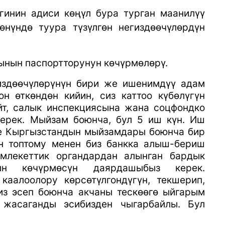
гинин адиси көңүл бура турган маанилүү
нүндө туура түзүлгөн негиздөөчүлөрдүн
нын паспортторунун көчүрмөлөрү.
издөөчүлөрүнүн бири же ишенимдүү адам
н өткөндөн кийин, сиз каттоо күбөлүгүн
йт, салык инспекциясына жана соцфондко
керек. Мыйзам боюнча, бул 5 иш күн. Иш
ле Кыргызстандын мыйзамдары боюнча бир
н топтому менен биз банкка алыш-бериш
млекеттик органдардан алынган бардык
ын көчүрмөсүн даярдашыбыз керек.
аалоолору көрсөтүлгондүгүн, текшерип,
биз эсеп боюнча акчаны тескөөгө ыйгарым
 жасаганды эсибизден чыгарбайлы. Бул