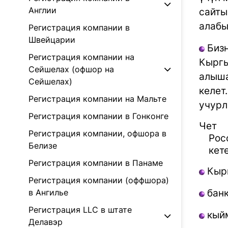
Англии
сайты
алабы
Регистрация компании в
Швейцарии
Бизн
Регистрация компании на
Кыргы
Сейшелах (офшор на
алыша
Сейшелах)
келет
Регистрация компании на Мальте
учурл
Регистрация компании в Гонконге
Чет 
Регистрация компании, офшора в
Рос
Белизе
кет
Регистрация компании в Панаме
Кырг
Регистрация компании (оффшора)
в Ангилье
бан
Регистрация LLC в штате
кый
Делавэр