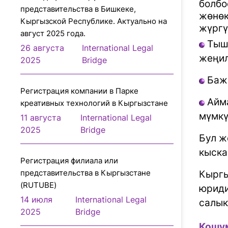
болбо
представительства в Бишкеке,
жөнөк
Кыргызской Республике. Актуально на
жүргү
август 2025 года.
Тышк
26 августа
International Legal
жеңил
2025
Bridge
Баж
Регистрация компании в Парке
Айм
креативных технологий в Кыргызстане
мүмкү
11 августа
International Legal
2025
Bridge
Бул ж
кыска
Регистрация филиала или
представительcтва в Кыргызстане
Кыргы
(RUTUBE)
юриди
14 июля
International Legal
салык
2025
Bridge
Кошум