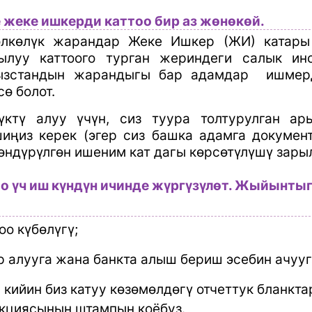
 жеке ишкерди каттоо бир аз жөнөкөй.
лкөлүк жарандар Жеке Ишкер (ЖИ) катары 
тылуу каттоого турган жериндеги салык ин
ызстандын жарандыгы бар адамдар
ишмер
сө болот.
үктү алуу үчүн, сиз туура толтурулган а
иңиз керек (эгер сиз башка адамга докумен
өндүрүлгөн ишеним кат дагы көрсөтүлүшү зарыл
о үч иш күндүн ичинде жүргүзүлөт. Жыйынты
оо күбөлүгү;
р алууга жана банкта алыш бериш эсебин ачууг
 кийин биз катуу көзөмөлдөгү отчеттук бланкта
кциясынын штампын коёбуз.