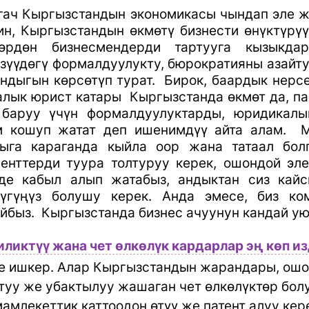
гач Кыргызстандын экономикасы чындап эле ж
ин, Кыргызстандын өкмөтү бизнести өнүктүрүү
лөрдөн бизнесмендерди тартууга кызыкда
зүүдөгү формалдуулукту, бюрократияны азайт
ндыгын көрсөтүп турат. Бирок, баардык нерс
алык юрист катары Кыргызстанда өкмөт да, па
баруу үчүн формалдуулуктарды, юридикалы
м кошуп жатат деп ишенимдүү айта алам. 
ыга караганда кыйла оор жана татаал бол
енттерди туура толтуруу керек, ошондой эле
де кабыл алып жатабыз, андыктан сиз кай
үгүңүз болушу керек. Анда эмесе, биз ко
йбыз. Кыргызстанда бизнес ачуунун кандай у
ликтүү жана чет өлкөлүк кардарлар эң көп из
 ишкер. Алар Кыргызстандын жарандары, ошо
туу же убактылуу жашаган чет өлкөлүктөр бол
мамлекеттик каттоодон өтүү же патент алуу ке