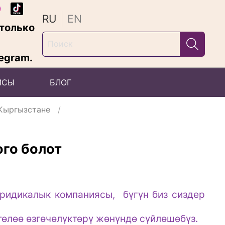
RU
EN
только
egram.
ЙСЫ
БЛОГ
 Кыргызстане
ого болот
 юридикалык компаниясы, бүгүн биз сиздер
төлөө өзгөчөлүктөрү жөнүндө сүйлөшөбүз.