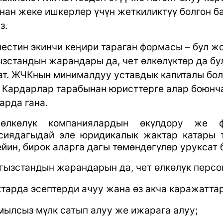
нан жеке ишкерлер үчүн жеткиликтүү болгон б
з.
естин экинчи кеңири тараган формасы – бул жо
зстандын жарандары да, чет өлкөлүктөр да б
т. ЖЧКнын минималдуу уставдык капиталы бол
. Кардарлар тарабынан юристтерге алар боюнча
арда гана.
өлкөлүк компаниялардын өкүлдору же ф
сиядагыдай эле юридикалык жактар катары 
ейин, бирок аларга дагы төмөндөгүлөр уруксат 
ызстандын жарандарын да, чет өлкөлүк перс
ктарда эсептерди ачуу жана өз акча каражатта
мылсыз мүлк сатып алуу же ижарага алуу;