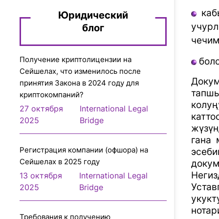
каб
Юридический
учурл
блог
чечим
Получение криптолицензии на
бол
Сейшелах, что изменилось после
Докум
принятия Закона в 2024 году для
тапшы
криптокомпаний?
колуң
27 октября
International Legal
катто
2025
Bridge
жүзүн
гана 
Регистрация компании (офшора) на
эсеб
Сейшелах в 2025 году
доку
Негиз
13 октября
International Legal
Устав
2025
Bridge
укук
нотар
Требования к получению