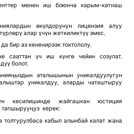
генттер менен иш боюнча карым
-
катнаш
ниялардын өкүлдорунун лицензия алуу
түрлөрү алар үчүн жеткиликтүү эмес.
да бир аз кененирээк токтололу.
е сааттан үч иш күнгө чейин созулат.
дүү болот.
анияңыздын аталышынын уникалдуулугун
алыштар уникалдуу, аларды чаташтыруу
үн кесилишинде жайгашкан юстиция
н тапшырууңуз
керек:
ра толтурулбаса кабыл алынбай калат жана