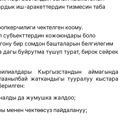
ардык иш-аракеттердин тизмесин таба
опкерчилиги чектелген коому.
ул субъекттердин кожоюндары боло
гону бир сомдон башталарын белгилегим
 дагы буйрутма түшүп турат, бирок сейрек
илиалдары Кыргызстандын аймагында
таанылбай жаткандыгы тууралуу кыстара
берилген:
оналды да жумушка жалдоо;
ры менен чектөөсүз пайдалануу;