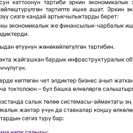
сун каттоонун тартиби эркин экономикалык 
өйлөштүрүлгөн тартипте ишке ашат. Эркин эк
зүү сизге кандай артыкчылыктарды берет:
ы экономикалык же финансылык-чарбалык ишм
диктерди.
ыдан өтүүнүн жөнөкөйлөтүлгөн тартибин.
акта жайгашкан бардык инфраструктуралык об
нчүлүгүн.
ерде көптөгөн чет элдиктер бизнес ачып жатк
ча токтолоюн – бул башка өлкөлөргө салыштыр
зстанда салык төлөө системасы-аймактагы эң 
калык жактар үчүн да ставкалар коңшу өлкөлө
тардын сегиз түрү бар:
ча нарк салыгы;