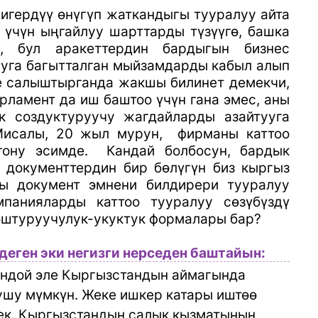
игердүү өнүгүп жаткандыгы тууралуу айта
 үчүн ыңгайлуу шарттарды түзүүгө, башка
р, бул аракеттердин бардыгын бизнес
ууга багытталган мыйзамдарды кабыл алып
е салыштырганда жакшы билинет демекчи,
рламент да иш баштоо үчүн гана эмес, аны
к создуктуруучу жагдайларды азайтууга
Мисалы, 20 жыл мурун, фирманы каттоо
гону эсимде.
Кандай болбосун, бардык
 документтердин бир бөлүгүн биз кыргыз
сы документ эмнени билдирери тууралуу
мпанияларды каттоо тууралуу сөзүбүздү
юштуруучулук-укуктук формалары бар?
деген эки негизги нерседен баштайын:
ндой эле Кыргызстандын аймагында
ушу мүмкүн. Жеке ишкер катары иштөө
рек. Кыргызстандын салык кызматынын