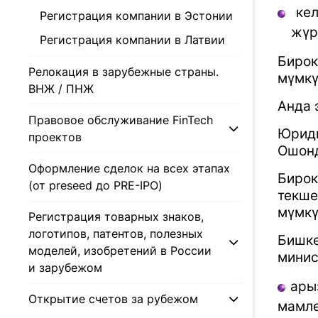
ке
Регистрация компании в Эстонии
жүр
Регистрация компании в Латвии
Биро
Релокация в зарубежные страны.
мүмкү
ВНЖ / ПНЖ
Анда 
Правовое обслуживание FinTech
Юрид
проектов
Ошонд
Оформление сделок на всех этапах
Биро
(от preseed до PRE-IPO)
текш
мүмкү
Регистрация товарных знаков,
логотипов, патентов, полезных
Бишк
моделей, изобретений в России
минис
и зарубежом
ары
Открытие счетов за рубежом
мамле