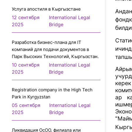
Услуга апостиля в Кыргызстане
Андан
12 сентября
International Legal
фондк
2025
Bridge
билди
Стати
Разработка бизнес-плана для IT
ичинд
компаний для подачи документов в
Парк Высоких Технологий, Кыргызстан.
тапшы
10 сентября
International Legal
Айрым
2025
Bridge
учурд
керек
Registration company in the High Tech
комит
Park in Kyrgyzstan
ар к
ишмер
05 сентября
International Legal
Эконо
2025
Bridge
"Майм
Кырг
Ликвидация ОсОО, филиала или