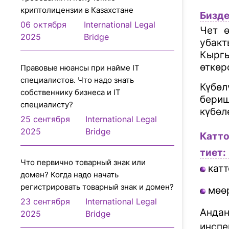
криптолицензии в Казахстане
Бизде
06 октября
International Legal
Чет ө
2025
Bridge
убак
Кырг
өткөр
Правовые нюансы при найме IT
специалистов. Что надо знать
Күбөл
собственнику бизнеса и IT
бериш
специалисту?
күбөл
25 сентября
International Legal
2025
Bridge
Катто
тиет:
Что первично товарный знак или
катт
домен? Когда надо начать
регистрировать товарный знак и домен?
мөө
23 сентября
International Legal
Андан
2025
Bridge
инспе