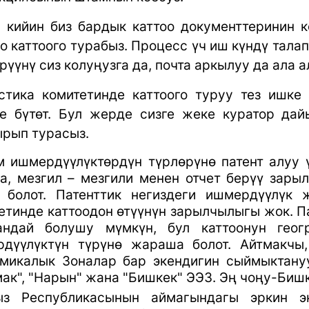
 кийин биз бардык каттоо документтеринин
о каттоого турабыз. Процесс үч иш күндү тала
рүүнү сиз колуңузга да, почта аркылуу да ала а
стика комитетинде каттоого туруу тез ишке
е бүтөт. Бул жерде сизге жеке куратор дай
рып турасыз.
 ишмердүүлүктөрдүн түрлөрүнө патент алуу ү
а, мезгил – мезгили менен отчет берүү зарыл
 болот. Патенттик негиздеги ишмердүүлүк 
етинде каттоодон өтүүнүн зарылчылыгы жок. П
андай болушу мүмкүн, бул каттоонун геог
дүүлүктүн түрүнө жараша болот. Айтмакчы
микалык Зоналар бар экендигин сыймыктану
ак", "Нарын" жана "Бишкек" ЭЭЗ. Эң чоңу-Биш
ыз Республикасынын аймагындагы эркин э