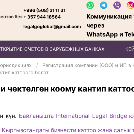
+996 (508) 21 11 31
Коммуникация 
ентов без
+ 357 944 18564
через
legalgoglobal@gmail.com
WhatsApp и Tel
ТКРЫТИЕ СЧЕТОВ В ЗАРУБЕЖНЫХ БАНКАХ
КЕ
 юрисдикциях
Регистрация компании (ООО) и ИП в
нтип каттоого болот
 чектелген коому кантип катто
н күн.
Байланышта International Legal Bridge
 Кыргызстандагы бизнести каттоо жана салык 