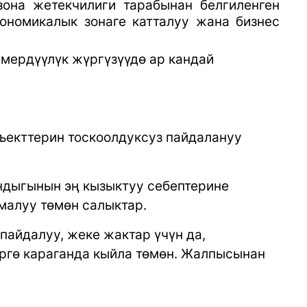
зона жетекчилиги тарабынан белгиленген
ономикалык зонаге катталуу жана бизнес
ердүүлүк жүргүзүүдө ар кандай
ъекттерин тоскоолдуксуз пайдалануу
андыгынын эң кызыктуу себептерине
малуу төмөн салыктар.
пайдалуу, жеке жактар үчүн да,
ргө караганда кыйла төмөн. Жалпысынан