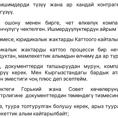
лишимдерди түзүү жана ар кандай контра
гүзүү.
к ошону менен бирге, чет өлкөлүк компа
нчүлүгү чектелген. Ишмердүүлүктөрдүн айрым 
эмесе, юридикалык жактарды Каттоого кайталы 
икалык жактарды каттоо процесси бир неч
уктан, мамлекеттик алымдын өлчөмү да ар түр
к, документтерди тапшыруудан мурун, комп
ерүү керек. Мен Кыргызстандагы бардык ат
н эместиги чоң плюс деп эсептейм.
ектеги Горький жана Совет көчөлөрүн
трлигине
документтердин төмөндөгү тизмеси
з, туура толтурулган болушу керек, арыз туу
кеттик алым кайтарылбайт;