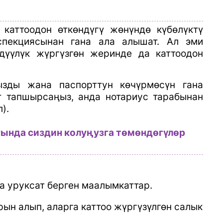
каттоодон өткөндүгү жөнүндө күбөлүктү
спекциясынан гана ала алышат. Ал эми
дүүлүк жүргүзгөн жеринде да каттоодон
рызды жана паспорттун көчүрмөсүн гана
т тапшырсаңыз, анда нотариус тарабынан
).
гында сиздин колуңузга төмөндөгүлөр
а уруксат берген маалымкаттар.
рын алып, аларга каттоо жүргүзүлгөн салык