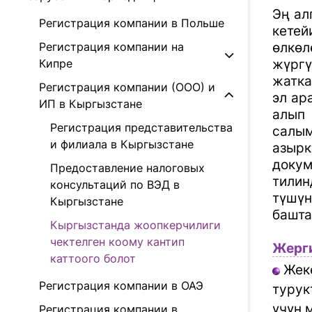
Эң ал
Регистрация компании в Польше
кетей
Регистрация компании на
өлкө
Кипре
жүргү
жатка
Регистрация компании (ООО) и
эл ар
ИП в Кыргызстане
алып 
Регистрация представительства
салы
и филиала в Кыргызстане
азырк
докум
Предоставление налоговых
тилин
консультаций по ВЭД в
түшүн
Кыргызстане
башта
Кыргызстанда жоопкерчилиги
чектелген коому кантип
Жерги
каттоого болот
Жеке
Регистрация компании в ОАЭ
турук
үчүн 
Регистрация компании в