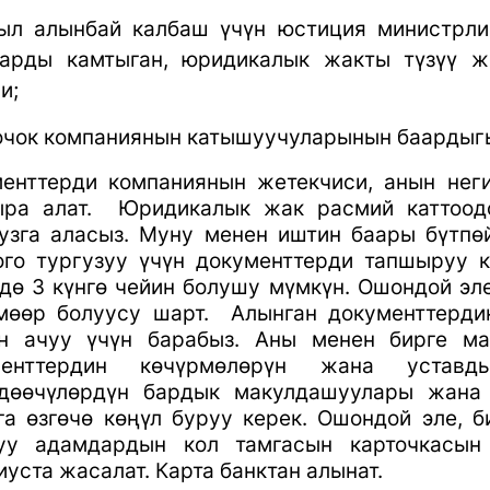
ыл алынбай калбаш үчүн юстиция министрли
арды камтыган, юридикалык жакты түзүү жө
и;
очок компаниянын катышуучуларынын баардыгы
енттерди компаниянын жетекчиси, анын нег
ра алат.
Юридикалык жак расмий каттоодо
узга аласыз. Муну менен иштин баары бүтпө
ого тургузуу үчүн документтерди тапшыруу 
дө 3 күнгө чейин болушу мүмкүн. Ошондой э
мөөр болуусу шарт.
Алынган документтерди
ин ачуу үчүн барабыз. Аны менен бирге ма
менттердин көчүрмөлөрүн жана уставд
дөөчүлөрдүн бардык макулдашуулары жана к
га өзгөчө көңүл буруу керек. Ошондой эле, 
туу адамдардын кол тамгасын карточкасын
иуста жасалат. Карта банктан алынат.