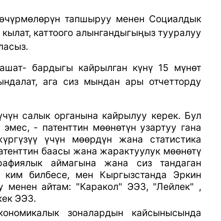
 көчүрмөлөрүн тапшыруу менен Социалдык
п кылат, каттоого алынгандыгыңыз тууралуу
ласыз.
 ашат- бардыгы кайрылган күнү 15 мүнөт
ындалат, ага сиз мындан ары отчетторду
чүн салык органына кайрылуу керек. Бул
 эмес, - патенттин мөөнөтүн узартуу гана
жүргүзүү үчүн мөөрдүн жана статистика
атенттин баасы жана жарактуулук мөөнөтү
рафиялык аймагына жана сиз тандаган
, ким билбесе, мен Кыргызстанда Эркин
у менен айтам:
"Каракол" ЭЭЗ, "Лейлек" ,
кек ЭЭЗ.
кономикалык зоналардын кайсынысында