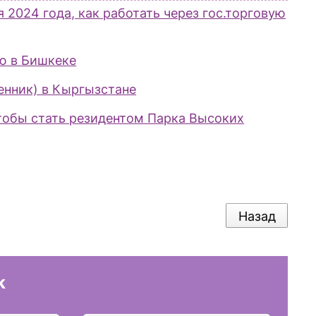
2024 года, как работать через гос.торговую
ю в Бишкеке
енник) в Кыргызстане
тобы стать резидентом Парка Высоких
Назад
k