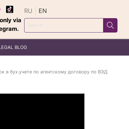
RU
EN
nly via
egram.
LEGAL BLOG
к в бух.учете по агентскому договору по ВЭД