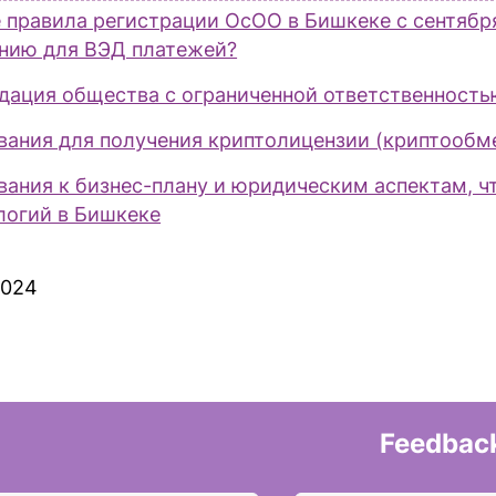
 правила регистрации ОсОО в Бишкеке с сентября 
нию для ВЭД платежей?
дация общества с ограниченной ответственность
вания для получения криптолицензии (криптообм
вания к бизнес-плану и юридическим аспектам, ч
логий в Бишкеке
2024
Feedbac