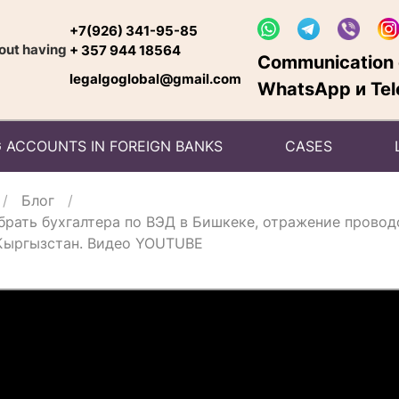
+7(926) 341-95-85
hout having
+ 357 944 18564
Communication o
legalgoglobal@gmail.com
WhatsApp и Tel
 ACCOUNTS IN FOREIGN BANKS
CASES
Блог
брать бухгалтера по ВЭД в Бишкеке, отражение проводо
Кыргызстан. Видео YOUTUBE