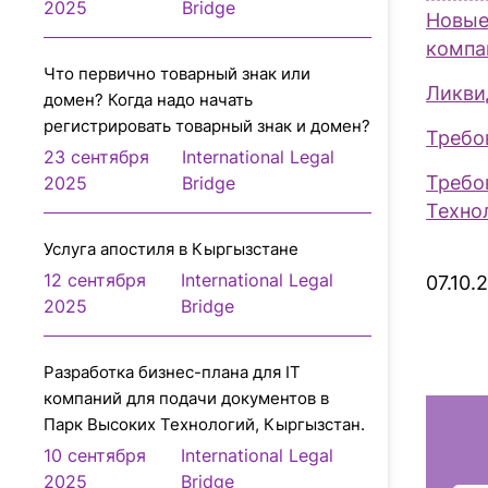
2025
Bridge
Новые
компа
Что первично товарный знак или
Ликви
домен? Когда надо начать
регистрировать товарный знак и домен?
Требо
23 сентября
International Legal
Требо
2025
Bridge
Техно
Услуга апостиля в Кыргызстане
12 сентября
International Legal
07.10.
2025
Bridge
Разработка бизнес-плана для IT
компаний для подачи документов в
Парк Высоких Технологий, Кыргызстан.
10 сентября
International Legal
2025
Bridge