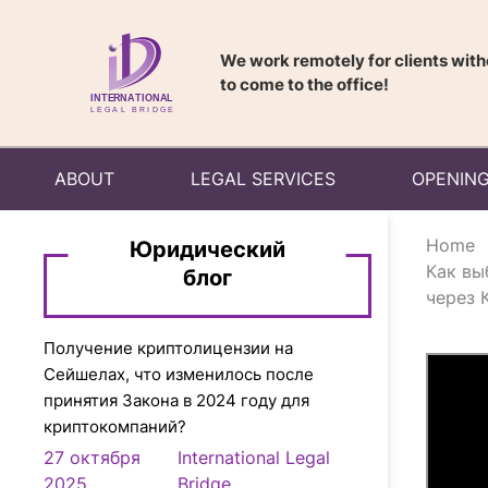
We work remotely for clients wit
to come to the office!
ABOUT
LEGAL SERVICES
OPENING
Home
Юридический
Как вы
блог
через 
Получение криптолицензии на
Сейшелах, что изменилось после
принятия Закона в 2024 году для
криптокомпаний?
27 октября
International Legal
2025
Bridge