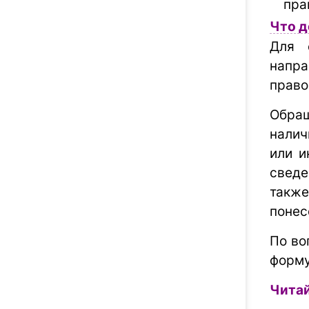
пра
Что д
Для 
напр
право
Обращ
налич
или и
сведе
также
понес
По во
форму
Читай