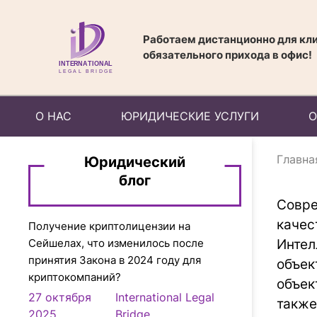
Работаем дистанционно для кли
обязательного прихода в офис!
О НАС
ЮРИДИЧЕСКИЕ УСЛУГИ
О
Главна
Юридический
блог
Совре
качес
Получение криптолицензии на
Инте
Сейшелах, что изменилось после
принятия Закона в 2024 году для
объек
криптокомпаний?
объек
27 октября
International Legal
также
2025
Bridge