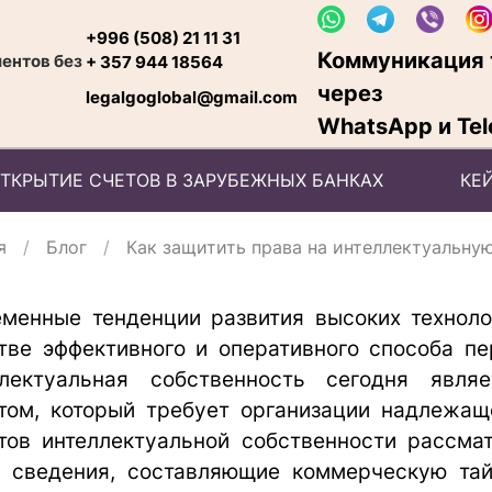
+996 (508) 21 11 31
Коммуникация 
ентов без
+ 357 944 18564
через
legalgoglobal@gmail.com
WhatsApp и Tel
ТКРЫТИЕ СЧЕТОВ В ЗАРУБЕЖНЫХ БАНКАХ
КЕ
я
Блог
Как защитить права на интеллектуальную
менные тенденции развития высоких техноло
тве эффективного и оперативного способа пе
ллектуальная собственность сегодня явл
том, который требует организации надлежащ
тов интеллектуальной собственности рассмат
 сведения, составляющие коммерческую тай