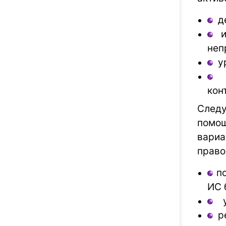
де
ис
неп
ур
ис
кон
Следу
помощ
вариа
право
по
ИС 
ук
ре