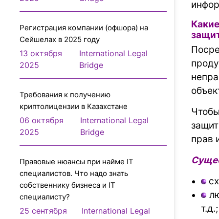
инфор
Каки
Регистрация компании (офшора) на
защи
Сейшелах в 2025 году
Посре
13 октября
International Legal
прод
2025
Bridge
непра
объек
Требования к получению
криптолицензии в Казахстане
Чтоб
06 октября
International Legal
защит
2025
Bridge
прав 
Сущес
Правовые нюансы при найме IT
специалистов. Что надо знать
сх
собственнику бизнеса и IT
лю
специалисту?
т.д.;
25 сентября
International Legal