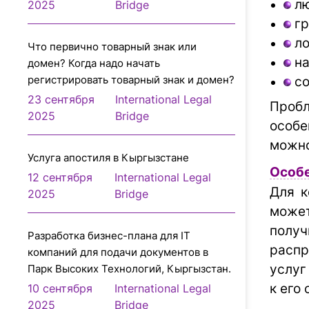
лю
2025
Bridge
гр
ло
Что первично товарный знак или
на
домен? Когда надо начать
регистрировать товарный знак и домен?
со
23 сентября
International Legal
Проб
2025
Bridge
особе
можно
Услуга апостиля в Кыргызстане
Особе
12 сентября
International Legal
Для к
2025
Bridge
может
полу
Разработка бизнес-плана для IT
распр
компаний для подачи документов в
услуг
Парк Высоких Технологий, Кыргызстан.
к его
10 сентября
International Legal
2025
Bridge