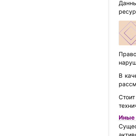
Данн
ресур
Прав
наруш
В кач
рассм
Стоит
техни
Иные 
Суще
актив