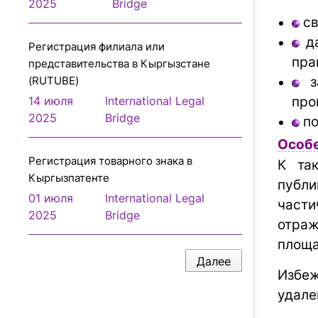
2025
Bridge
св
да
Регистрация филиала или
пра
представительcтва в Кыргызстане
(RUTUBE)
за
14 июля
International Legal
про
2025
Bridge
по
Особе
Регистрация товарного знака в
К та
Кыргызпатенте
публи
01 июля
International Legal
части
2025
Bridge
отраж
площа
Далее
Избе
удале